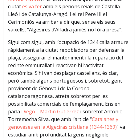
ciutat
es va fer
amb els penons reials de Castella-
Lleó i de Catalunya-Aragó. I el rei Pere III el
Cerimoniós va arribar a dir que, sense els seus
vaixells, “Algesires d’Alfadra jamés no fóra presa”.
Sigui com sigui, amb l’ocupació de 1344 calia atraure
ràpidament a la ciutat repobladors per defensar la
plaça, assegurar el manteniment i la reparació del
recinte emmurallat i reactivar-hi l’activitat
econòmica. S’hi van desplaçar castellans, és clar,
però també alguns portuguesos i, sobretot, gent
provinent de Gènova i de la Corona
catalanoaragonesa, atreta sobretot per les
possibilitats comercials de l’emplaçament. Ens en
parla
Diego J. Martín Gutiérrez
i sobretot
Antonio
Torremocha Silva, que amb l’article “
Catalanes y
genoveses en la Algeciras cristiana (1344-1369)
” va
estudiar amb profunditat la gens negligible