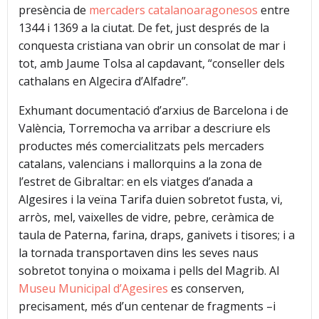
presència de
mercaders catalanoaragonesos
entre
1344 i 1369 a la ciutat. De fet, just després de la
conquesta cristiana van obrir un consolat de mar i
tot, amb Jaume Tolsa al capdavant, “conseller dels
cathalans en Algecira d’Alfadre”.
Exhumant documentació d’arxius de Barcelona i de
València, Torremocha va arribar a descriure els
productes més comercialitzats pels mercaders
catalans, valencians i mallorquins a la zona de
l’estret de Gibraltar: en els viatges d’anada a
Algesires i la veïna Tarifa duien sobretot fusta, vi,
arròs, mel, vaixelles de vidre, pebre, ceràmica de
taula de Paterna, farina, draps, ganivets i tisores; i a
la tornada transportaven dins les seves naus
sobretot tonyina o moixama i pells del Magrib. Al
Museu Municipal d’Agesires
es conserven,
precisament, més d’un centenar de fragments –i