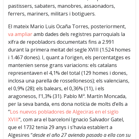
pastissers, sabaters, manobres, assaonadors,
ferrers, mariners, militars i botiguers.
El mateix Mario Luis Ocaña Torres, posteriorment,
va ampliar
amb dades dels registres parroquials la
xifra de repobladors documentats fins a 2.991
durant la primera meitat del segle XVIII (1.524 homes
i 1.467 dones). I, quant a l’origen, els percentatges es
mantenien sense grans variacions: els catalans
representaven el 4,1% del total (129 homes i dones,
inclosa una parella de rossellonesos); els valencians,
el 0,9% (28); els balears, el 0,36% (11), i els
aragonesos, l’1,3% (31). Pablo Mª. Martín Moncada,
per la seva banda, ens dona notícia de molts d’ells a
“
Los nuevos pobladores de Algeciras en el siglo
XVIII
“, com ara el barceloní Ignacio Salvador Gatel,
que el 1732 tenia 29 anys i s’havia establert a
Algesires “
desde el año 27 aviendo pasado a ella con su