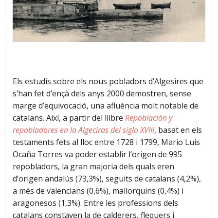
Els estudis sobre els nous pobladors d’Algesires que
s’han fet d’ençà dels anys 2000 demostren, sense
marge d’equivocació, una afluència molt notable de
catalans. Així, a partir del llibre
Repoblación y
repobladores en la Algeciras del siglo XVIII
, basat en els
testaments fets al lloc entre 1728 i 1799, Mario Luis
Ocaña Torres
va poder establir l’origen de 995
repobladors, la gran majoria dels quals eren
d’origen andalús (73,3%), seguits de catalans (4,2%),
a més de valencians (0,6%), mallorquins (0,4%) i
aragonesos (1,3%). Entre les professions dels
catalans constaven la de calderers, flequers i