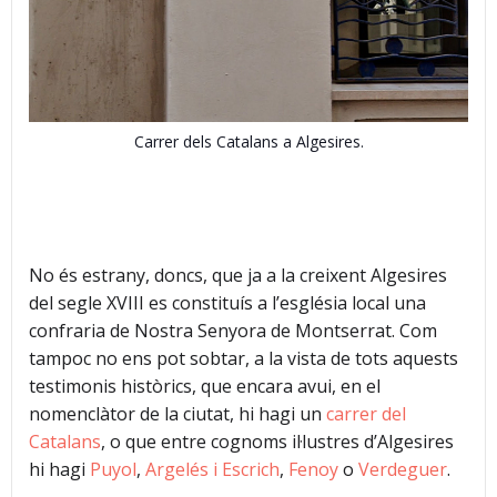
Carrer dels Catalans a Algesires.
No és estrany, doncs, que ja a la creixent Algesires
del segle XVIII es constituís a l’església local una
confraria de Nostra Senyora de Montserrat. Com
tampoc no ens pot sobtar, a la vista de tots aquests
testimonis històrics, que encara avui, en el
nomenclàtor de la ciutat, hi hagi un
carrer del
Catalans
, o que entre cognoms il·lustres d’Algesires
hi hagi
Puyol
,
Argelés i Escrich
,
Fenoy
o
Verdeguer
.