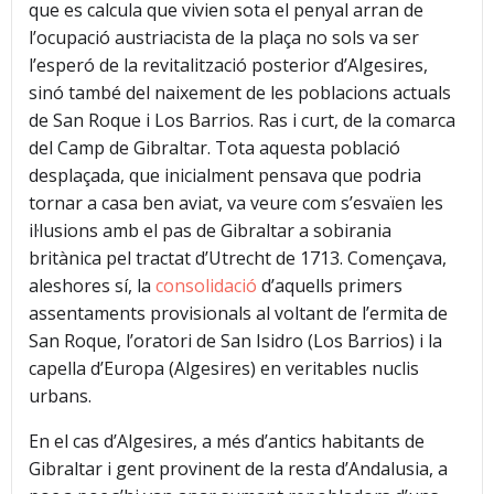
que es calcula que vivien sota el penyal arran de
l’ocupació austriacista de la plaça no sols va ser
l’esperó de la revitalització posterior d’Algesires,
sinó també del naixement de les poblacions actuals
de San Roque i Los Barrios. Ras i curt, de la comarca
del Camp de Gibraltar. Tota aquesta població
desplaçada, que inicialment pensava que podria
tornar a casa ben aviat, va veure com s’esvaïen les
il·lusions amb el pas de Gibraltar a sobirania
britànica pel tractat d’Utrecht de 1713. Començava,
aleshores sí, la
consolidació
d’aquells primers
assentaments provisionals al voltant de l’ermita de
San Roque, l’oratori de San Isidro (Los Barrios) i la
capella d’Europa (Algesires) en veritables nuclis
urbans.
En el cas d’Algesires, a més d’antics habitants de
Gibraltar i gent provinent de la resta d’Andalusia, a