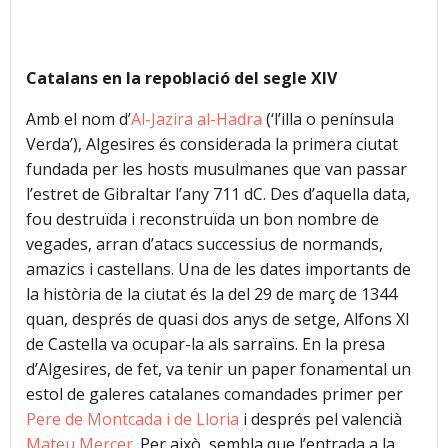
Catalans en la repoblació del segle XIV
Amb el nom d’
Al-Jazira al-Hadra
(‘l’illa o península
Verda’), Algesires és considerada la primera ciutat
fundada per les hosts musulmanes que van passar
l’estret de Gibraltar l’any 711 dC. Des d’aquella data,
fou destruïda i reconstruïda un bon nombre de
vegades, arran d’atacs successius de normands,
amazics i castellans. Una de les dates importants de
la història de la ciutat és la del 29 de març de 1344
quan, després de quasi dos anys de setge, Alfons XI
de Castella va ocupar-la als sarraïns. En la presa
d’Algesires, de fet, va tenir un paper fonamental un
estol de galeres catalanes comandades primer per
Pere de Montcada i de Lloria
i després pel valencià
Mateu Mercer
. Per això, sembla que l’entrada a la