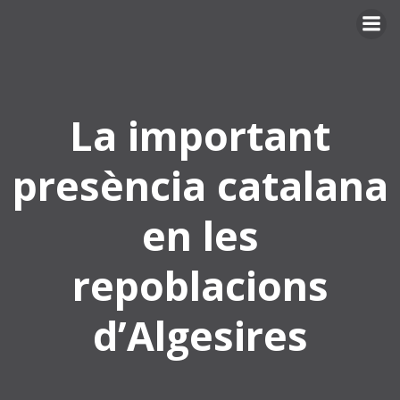
Skip
to
content
La important
presència catalana
en les
repoblacions
d’Algesires