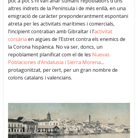
poc a poc s’hi van anar sumant repobladors d’uns
altres indrets de la Península i de més enllà, en una
emigració de caràcter preponderantment espontani
atreta per les activitats marítimes i comercials,
l’incipient contraban amb Gibraltar i l’
activitat
corsària
en aigües de l’Estret contra els enemics de
la Corona hispànica. No va ser, doncs, un
repoblament planificat com el de les
Nuevas
Poblaciones d’Andalusia i Sierra Morena
…
protagonitzat, per cert, per un gran nombre de
colons catalans i valencians.