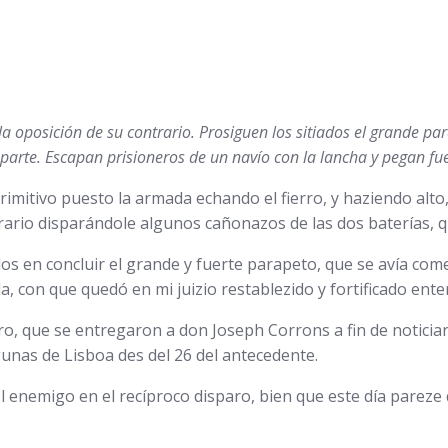
la oposición de su contrario. Prosiguen los sitiados el grande p
 parte. Escapan prisioneros de un navío con la lancha y pegan f
 primitivo puesto la armada echando el fierro, y haziendo al
rario disparándole algunos cañonazos de las dos baterías, qu
dos en concluir el grande y fuerte parapeto, que se avía c
ela, con que quedó en mi juizio restablezido y fortificado e
ro, que se entregaron a don Joseph Corrons a fin de noticia
gunas de Lisboa des del 26 del antecedente.
enemigo en el recíproco disparo, bien que este día pareze 