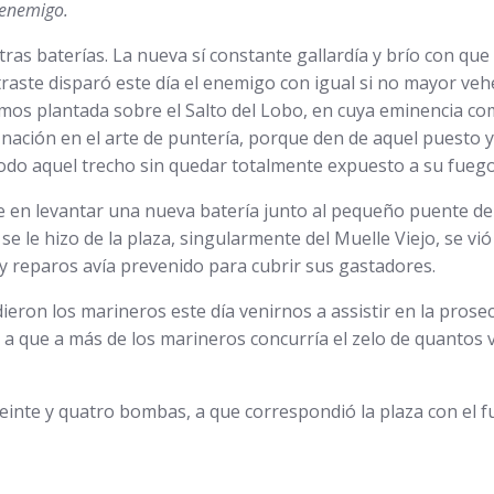
l enemigo.
ras baterías. La nueva sí constante gallardía y brío con que
ntraste disparó este día el enemigo con igual si no mayor v
amos plantada sobre el Salto del Lobo, en cuya eminencia co
u nación en el arte de puntería, porque den de aquel puesto 
odo aquel trecho sin quedar totalmente expuesto a su fuego
 en levantar una nueva batería junto al pequeño puente de 
 le hizo de la plaza, singularmente del Muelle Viejo, se vió p
 reparos avía prevenido para cubrir sus gastadores.
eron los marineros este día venirnos a assistir en la pros
a que a más de los marineros concurría el zelo de quantos vo
inte y quatro bombas, a que correspondió la plaza con el f