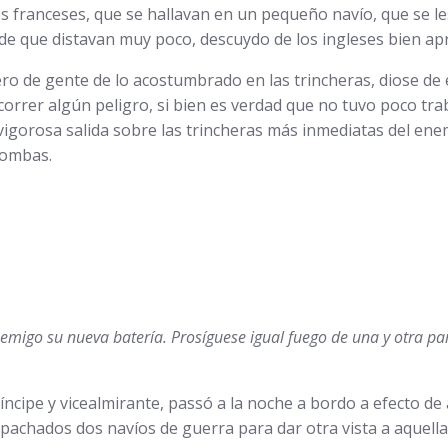
s franceses, que se hallavan en un pequeño navío, que se l
de que distavan muy poco, descuydo de los ingleses bien ap
o de gente de lo acostumbrado en las trincheras, diose de e
orrer algún peligro, si bien es verdad que no tuvo poco tra
igorosa salida sobre las trincheras más inmediatas del ene
bombas.
enemigo su nueva batería. Prosíguese igual fuego de una y otra p
ríncipe y vicealmirante, passó a la noche a bordo a efecto d
espachados dos navíos de guerra para dar otra vista a aquella