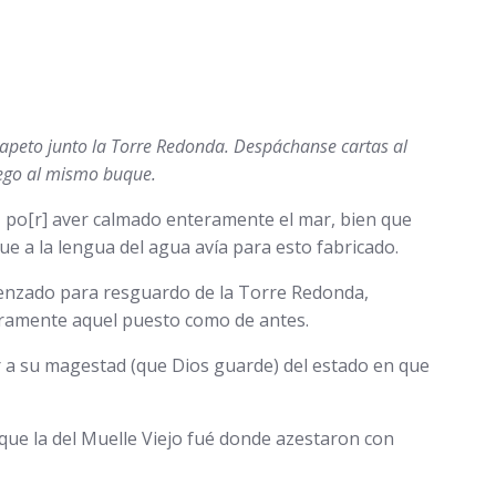
arapeto junto la Torre Redonda. Despáchanse cartas al
uego al mismo buque.
to, po[r] aver calmado enteramente el mar, bien que
e a la lengua del agua avía para esto fabricado.
omenzado para resguardo de la Torre Redonda,
nteramente aquel puesto como de antes.
r a su magestad (que Dios guarde) del estado en que
que la del Muelle Viejo fué donde azestaron con